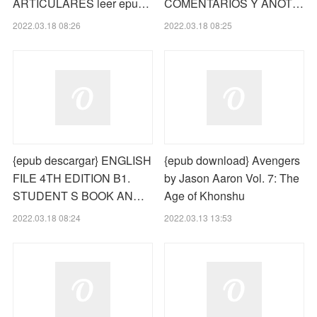
ARTICULARES leer epu…
COMENTARIOS Y ANOT…
2022.03.18 08:26
2022.03.18 08:25
{epub descargar} ENGLISH
{epub download} Avengers
FILE 4TH EDITION B1.
by Jason Aaron Vol. 7: The
STUDENT S BOOK AN…
Age of Khonshu
2022.03.18 08:24
2022.03.13 13:53